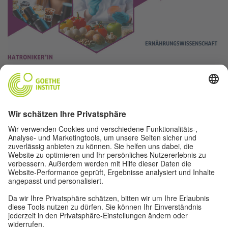
FÜR
FÜR ELTERN
LEHRER